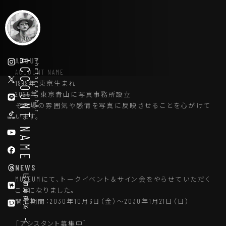
ABOUT
ACCOUNT NAME
photographer
ACCOUNT NAME
1999年 東京生まれ
2025年 東京青山に写真事務所設立
その場の雰囲気や感情を写真に反映させることを心がけて
います。
NEWS
広告写真家 人物｜商品｜飲食
MUSEUMにて、トークイベント＆サイン会をやらせていただく
ことになりました。
開催期間：2030年10月6日（金）～2030年1月21日（日）
［アシスタント募集中］